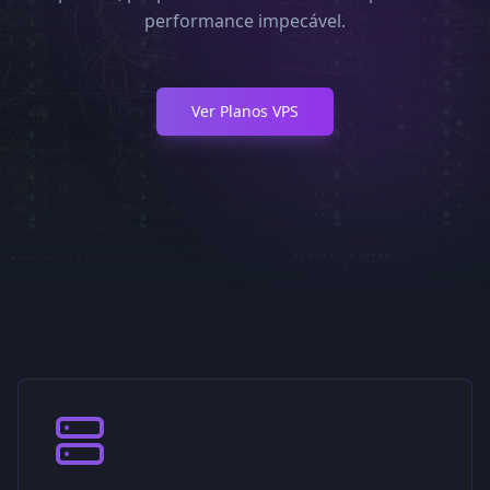
pronta para ajudá-lo com quaisquer necessid
suporte que você possa ter.
Ver Planos Cloud